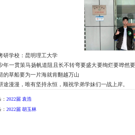
考研学校：昆明理工大学
少年一贯策马扬帆道阻且长不转弯要盛大要绚烂要哗然
箭的草船要为一片海就肯翻越万山
研途漫漫，唯有坚持永恒，顺祝学弟学妹们一战上岸。
条：
2022届 袁浩
条：
2022届 胡玉林